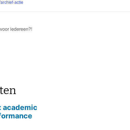
archief-actie
oor iedereen?!
hten
n: academic
rformance