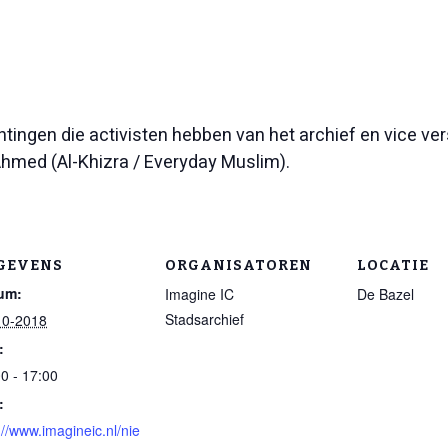
htingen die activisten hebben van het archief en vice ve
Ahmed (Al-Khizra / Everyday Muslim).
GEVENS
ORGANISATOREN
LOCATIE
um:
Imagine IC
De Bazel
Stadsarchief
10-2018
:
0 - 17:00
:
://www.imagineic.nl/nie