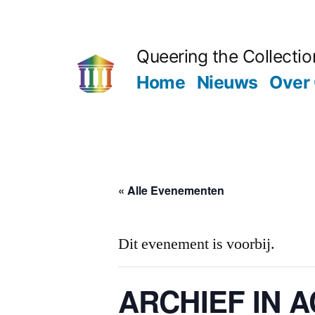
Ga
naar
Queering the Collectio
de
Home
Nieuws
Over 
inhoud
« Alle Evenementen
Dit evenement is voorbij.
ARCHIEF IN A