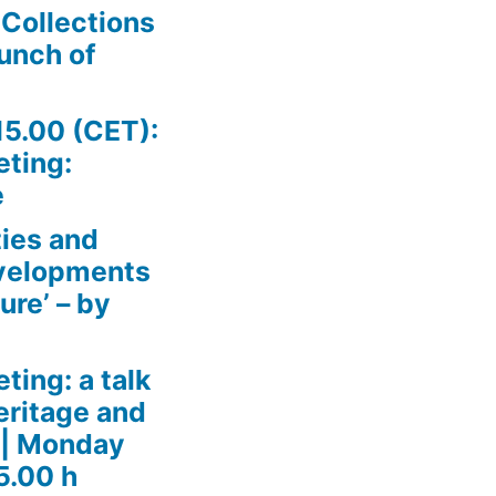
 Collections
unch of
5.00 (CET):
eting:
e
ties and
evelopments
ure’ – by
ting: a talk
eritage and
 | Monday
5.00 h