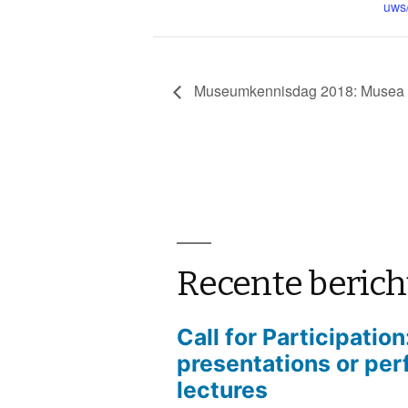
uws/
Museumkennisdag 2018: Musea v
Recente beric
Call for Participatio
presentations or pe
lectures